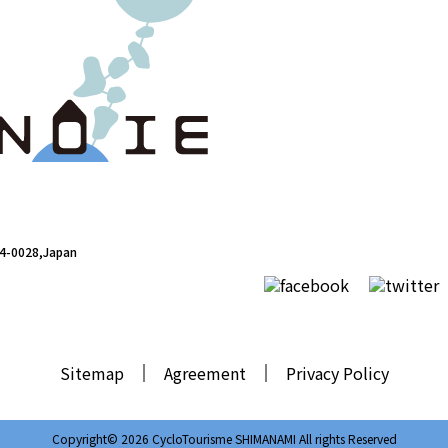
シクロの家
94-0028,Japan
Sitemap
Agreement
Privacy Policy
Copyright© 2026 CycloTourisme SHIMANAMI All rights Reserved