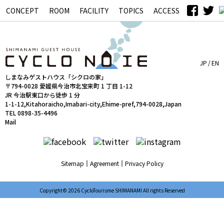
CONCEPT
ROOM
FACILITY
TOPICS
ACCESS
シクロの家
JP
EN
しまなみゲストハウス「シクロの家」
〒794-0028 愛媛県今治市北宝来町 1 丁目 1-12
JR 今治駅東口から徒歩 1 分
1-1-12,Kitahoraicho,Imabari-city,Ehime-pref,794-0028,Japan
TEL 0898-35-4496
Mail
Sitemap
Agreement
Privacy Policy
Copyright© 2026 CycloTourisme SHIMANAMI All rights Reserved