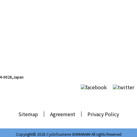
シクロの家
94-0028,Japan
Sitemap
Agreement
Privacy Policy
Copyright© 2026 CycloTourisme SHIMANAMI All rights Reserved