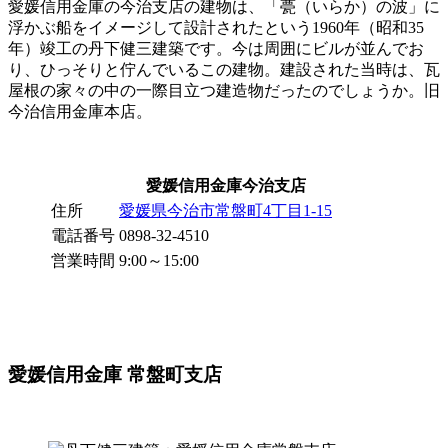
愛媛信用金庫の今治支店の建物は、「甍（いらか）の波」に
浮かぶ船をイメージして設計されたという1960年（昭和35
年）竣工の丹下健三建築です。今は周囲にビルが並んでお
り、ひっそりと佇んでいるこの建物。建設された当時は、瓦
屋根の家々の中の一際目立つ建造物だったのでしょうか。旧
今治信用金庫本店。
愛媛信用金庫今治支店
住所
愛媛県今治市常盤町4丁目1-15
電話番号
0898-32-4510
営業時間
9:00～15:00
愛媛信用金庫 常盤町支店