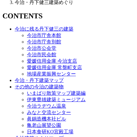
今治・丹下健三建築めぐり
CONTENTS
今治に残る丹下健三の建築
今治市庁舎本館
今治市庁舎別館
今治市公会堂
今治市民会館
愛媛信用金庫 今治支店
愛媛信用金庫 常盤町支店
地場産業振興センター
今治・丹下建築マップ
その他の今治の建築物
いまばり散策マップ建築編
伊東豊雄建築ミュージアム
今治ラヂウム温泉
みなと交流センター
眞鍋造機本社ビル
亀老山展望公園
日本食研KO宮殿工場