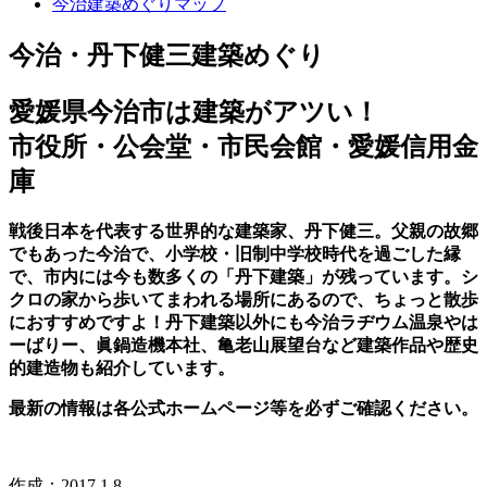
今治建築めぐりマップ
今治・丹下健三建築めぐり
愛媛県今治市は建築がアツい！
市役所・公会堂・市民会館・愛媛信用金
庫
戦後日本を代表する世界的な建築家、丹下健三。父親の故郷
でもあった今治で、小学校・旧制中学校時代を過ごした縁
で、市内には今も数多くの「丹下建築」が残っています。シ
クロの家から歩いてまわれる場所にあるので、ちょっと散歩
におすすめですよ！
丹下建築以外にも今治ラヂウム温泉やは
ーばりー、眞鍋造機本社、亀老山展望台など建築作品や歴史
的建造物も紹介しています。
最新の情報は各公式ホームページ等を必ずご確認ください。
作成：2017.1.8