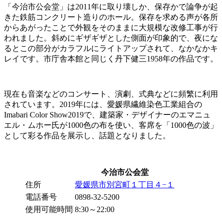
「今治市公会堂」は2011年に取り壊しか、保存かで論争が起
きた鉄筋コンクリート造りのホール。保存を求める声が各所
からあがったことで外観をそのままに大規模な改修工事が行
われました。斜めにギザギザとした側面が印象的で、夜にな
るとこの部分がカラフルにライトアップされて、なかなかキ
レイです。市庁舎本館と同じく丹下健三1958年の作品です。
現在も音楽などのコンサート、演劇、式典などに頻繁に利用
されています。2019年には、愛媛県繊維染色工業組合の
Imabari Color Show2019で、建築家・デザイナーのエマニュ
エル・ムホー氏が1000色の布を使い、客席を「1000色の波」
として彩る作品を展示し、話題となりました。
今治市公会堂
住所
愛媛県市別宮町１丁目４−１
電話番号
0898-32-5200
使用可能時間
8:30～22:00