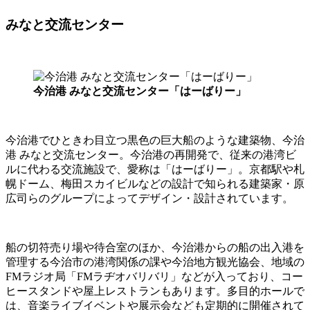
みなと交流センター
今治港 みなと交流センター
「はーばりー」
今治港でひときわ目立つ黒色の巨大船のような建築物、今治
港 みなと交流センター。今治港の再開発で、従来の港湾ビ
ルに代わる交流施設で、愛称は「はーばりー」。京都駅や札
幌ドーム、梅田スカイビルなどの設計で知られる建築家・原
広司らのグループによってデザイン・設計されています。
船の切符売り場や待合室のほか、今治港からの船の出入港を
管理する今治市の港湾関係の課や今治地方観光協会、地域の
FMラジオ局「FMラヂオバリバリ」などが入っており、コー
ヒースタンドや屋上レストランもあります。多目的ホールで
は、音楽ライブイベントや展示会なども定期的に開催されて