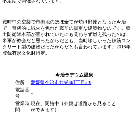
不定期で開催されています。
戦時中の空襲で市街地のほぼ全てが焼け野原となった今治
で、奇跡的に戦火を免れた戦前の貴重な建築物なのです。郷
土防衛隊本部が置かれていたにも関わらず燃え残ったのは、
米軍が教会だと思ったからだとも、当時珍しかった鉄筋コン
クリート製の建物だったからだとも言われています。2016年
登録有形文化財指定。
今治ラヂウム温泉
住所
愛媛県今治市共栄4町丁目2-9
電話番
–
号
営業時
現在、閉館中（外観は道路から見ること
間
ができます）