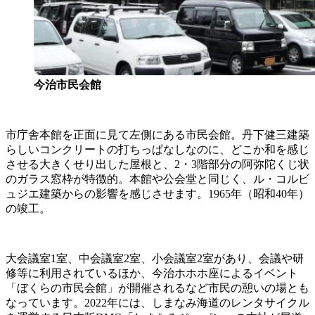
今治市民会館
市庁舎本館を正面に見て左側にある市民会館。丹下健三建築
らしいコンクリートの打ちっぱなしなのに、どこか和を感じ
させる大きくせり出した屋根と、2・3階部分の阿弥陀くじ状
のガラス窓枠が特徴的。本館や公会堂と同じく、ル・コルビ
ュジエ建築からの影響を感じさせます。1965年（昭和40年）
の竣工。
大会議室1室、中会議室2室、小会議室2室があり、会議や研
修等に利用されているほか、今治ホホホ座によるイベント
「ぼくらの市民会館」が開催されるなど市民の憩いの場とも
なっています。2022年には、しまなみ海道のレンタサイクル